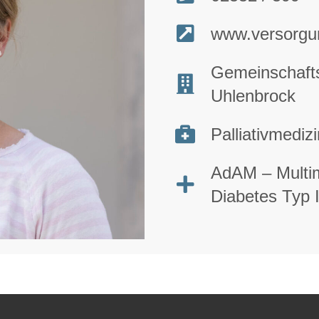
www.versorgu
Gemeinschafts
Uhlenbrock
Palliativmediz
AdAM – Multi
Diabetes Typ 