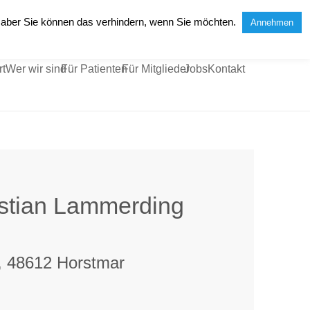
, aber Sie können das verhindern, wenn Sie möchten.
Annehmen
rt
Wer wir sind
Für Patienten
Für Mitglieder
Jobs
Kontakt
istian Lammerding
, 48612 Horstmar